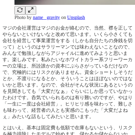
Photo by
name_ gravity
on
Unsplash
マジの会社運営はマジのお金が絡むので、当然、襟を正して
やらないといけないなと改めて思います。いくら小さくても
会社を経営して事業運営をする（しかも自分たちの身銭を切
って）というのはサラリーマンでは味わえないことなので、
みんなで勉強しながらアジャイルに進めてみようと思いま
す。楽しみです。私みたいなホワイトカラー系フリーワーカ
ーの立場は、所詮誰かの資本にぶらさがっているだけなの
で、究極的にはリスクがありません。資金ショートしそうだ
とか、不渡りになるとか、そういうことはほぼないのではな
いかと思います。なので、会社がそんな状況にあるというの
を見聞きしても「大変だなぁ」ぐらいにしか思っていなかっ
たわけです。呑気でいられるのは有り難いのですが、やはり
「一生に一度は会社経営」。ヒリヒリ感を味わって、難しさ
も味わって、経営者の人とも実感のこもった「大変だよね
ぇ」みたいな話もしてみたいと思います。
とはいえ、基本は固定費も低額で在庫もないという、リスク
を極力排除したモデルで始めます。儲かるか儲からないか