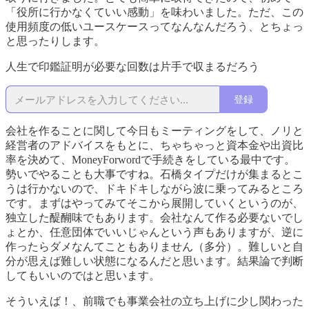
「役所に行かなくていい感動」を味わいました。ただ、この
使用頻度の低いユースケースってなんなんだろう、とちょっ
と思ったりします。
人生で印鑑証明が必要な回数は片手で収まるだろう
登録
会社を作ることに関して今日もミーティングをして、ノリと
経営者のアドバイスをもとに、ちゃちゃっと資本金や出資比
率を決めて、MoneyForwordで手続きをしている最中です。
勢いでやることも大事ですね。石橋タイプだけが集まるとこ
うは行かないので、ドキドキしながら波に乗ってみるところ
です。まずはやってみてそこから展開していくというのが、
独立した醍醐味でもあります。会社なんて作る必要ないでし
ょとか、任意団体でいいじゃんという声もありますが、逆に
作ったらダメなんてこともありません（多分）。難しいと自
分が思えば難しい状態になるんだと思います。結果論で判断
してもいいのではと思います。
そういえば！、前職でも事業会社の立ち上げに少し関わった