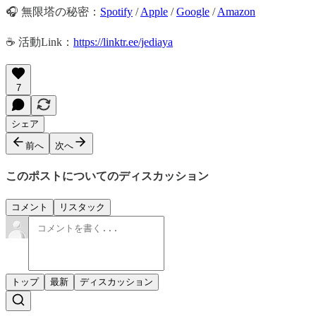
🎧 無限塔の秘密：
Spotify
/
Apple
/
Google
/
Amazon
☕️ 活動Link：
https://linktr.ee/jediaya
7
シェア
前へ
次へ
このポストについてのディスカッション
コメント
リスタック
トップ
最新
ディスカッション