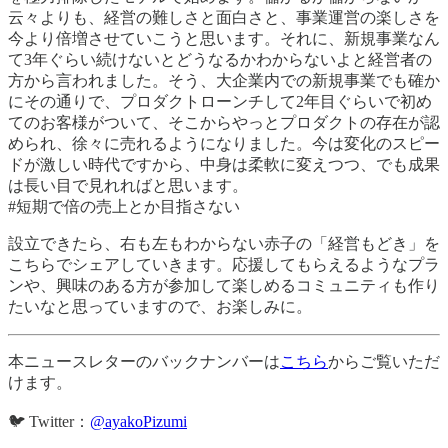
云々よりも、経営の難しさと面白さと、事業運営の楽しさを
今より倍増させていこうと思います。それに、新規事業なん
て3年ぐらい続けないとどうなるかわからないよと経営者の
方から言われました。そう、大企業内での新規事業でも確か
にその通りで、プロダクトローンチして2年目ぐらいで初め
てのお客様がついて、そこからやっとプロダクトの存在が認
められ、徐々に売れるようになりました。今は変化のスピー
ドが激しい時代ですから、中身は柔軟に変えつつ、でも成果
は長い目で見れればと思います。
#短期で倍の売上とか目指さない
設立できたら、右も左もわからない赤子の「経営もどき」を
こちらでシェアしていきます。応援してもらえるようなプラ
ンや、興味のある方が参加して楽しめるコミュニティも作り
たいなと思っていますので、お楽しみに。
本ニュースレターのバックナンバーは
こちら
からご覧いただ
けます。
🐦 Twitter：
@ayakoPizumi