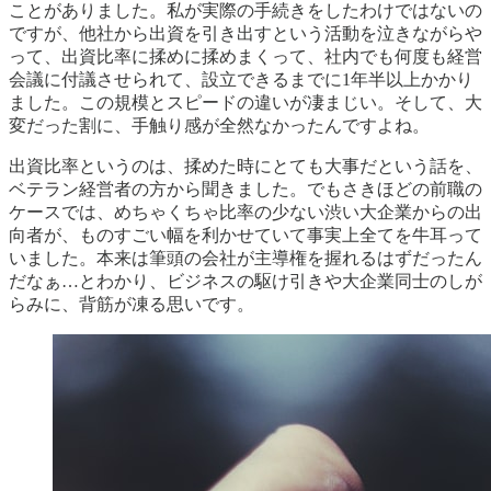
ことがありました。私が実際の手続きをしたわけではないの
ですが、他社から出資を引き出すという活動を泣きながらや
って、出資比率に揉めに揉めまくって、社内でも何度も経営
会議に付議させられて、設立できるまでに1年半以上かかり
ました。この規模とスピードの違いが凄まじい。そして、大
変だった割に、手触り感が全然なかったんですよね。
出資比率というのは、揉めた時にとても大事だという話を、
ベテラン経営者の方から聞きました。でもさきほどの前職の
ケースでは、めちゃくちゃ比率の少ない渋い大企業からの出
向者が、ものすごい幅を利かせていて事実上全てを牛耳って
いました。本来は筆頭の会社が主導権を握れるはずだったん
だなぁ…とわかり、ビジネスの駆け引きや大企業同士のしが
らみに、背筋が凍る思いです。