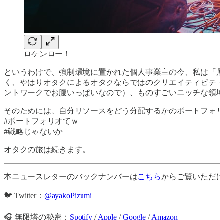
ロケンロー！
というわけで、強制環境に置かれた個人事業主の今、私は「
く、やはりオタクによるオタクならではのクリエイティビテ
ントワークでお腹いっぱいなので）、ものすごいニッチな領
そのためには、自分リソースをどう分配するかのポートフォ
#ポートフォリオてｗ
#戦略じゃないか
オタクの旅は続きます。
本ニュースレターのバックナンバーは
こちら
からご覧いただ
🐦 Twitter：
@ayakoPizumi
🎧 無限塔の秘密：
Spotify
/
Apple
/
Google
/
Amazon