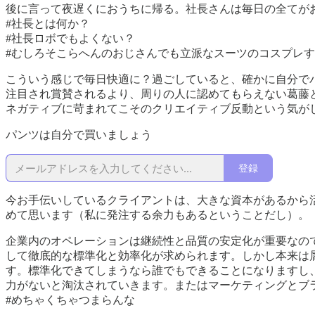
後に言って夜遅くにおうちに帰る。社長さんは毎日の全てが
#社長とは何か？
#社長ロボでもよくない？
#むしろそこらへんのおじさんでも立派なスーツのコスプレ
こういう感じで毎日快適に？過ごしていると、確かに自分で
注目され賞賛されるより、周りの人に認めてもらえない葛藤
ネガティブに苛まれてこそのクリエイティブ反動という気が
パンツは自分で買いましょう
登録
今お手伝いしているクライアントは、大きな資本があるから
めて思います（私に発注する余力もあるということだし）。
企業内のオペレーションは継続性と品質の安定化が重要なの
して徹底的な標準化と効率化が求められます。しかし本来は
す。標準化できてしまうなら誰でもできることになりますし
力がないと淘汰されていきます。またはマーケティングとブ
#めちゃくちゃつまらんな