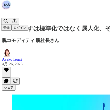
#136 目指すは標準化ではなく属人化、
登録
ログイン
脱コモディティ 脱社長さん
Ayako Izumi
4月 26, 2023
3
シェア