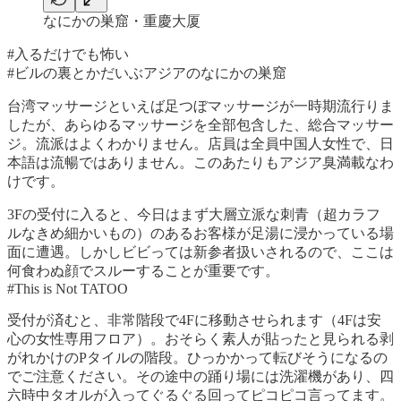
なにかの巣窟・重慶大厦
#入るだけでも怖い
#ビルの裏とかだいぶアジアのなにかの巣窟
台湾マッサージといえば足つぼマッサージが一時期流行りま
したが、あらゆるマッサージを全部包含した、総合マッサー
ジ。流派はよくわかりません。店員は全員中国人女性で、日
本語は流暢ではありません。このあたりもアジア臭満載なわ
けです。
3Fの受付に入ると、今日はまず大層立派な刺青（超カラフ
ルなきめ細かいもの）のあるお客様が足湯に浸かっている場
面に遭遇。しかしビビっては新参者扱いされるので、ここは
何食わぬ顔でスルーすることが重要です。
#This is Not TATOO
受付が済むと、非常階段で4Fに移動させられます（4Fは安
心の女性専用フロア）。おそらく素人が貼ったと見られる剥
がれかけのPタイルの階段。ひっかかって転びそうになるの
でご注意ください。その途中の踊り場には洗濯機があり、四
六時中タオルが入ってぐるぐる回ってピコピコ言ってます。