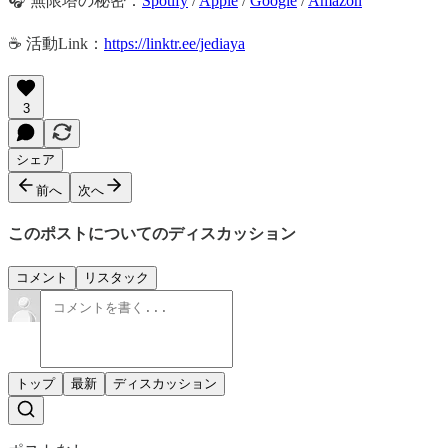
🎧 無限塔の秘密：
Spotify
/
Apple
/
Google
/
Amazon
☕️ 活動Link：
https://linktr.ee/jediaya
3
シェア
前へ
次へ
このポストについてのディスカッション
コメント
リスタック
トップ
最新
ディスカッション