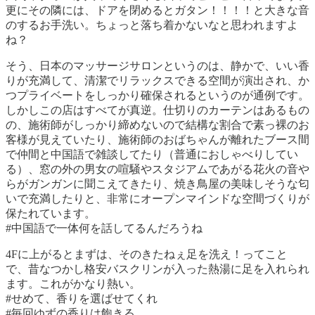
更にその隣には、ドアを閉めるとガタン！！！！と大きな音
のするお手洗い。ちょっと落ち着かないなと思われますよ
ね？
そう、日本のマッサージサロンというのは、静かで、いい香
りが充満して、清潔でリラックスできる空間が演出され、か
つプライベートをしっかり確保されるというのが通例です。
しかしこの店はすべてが真逆。仕切りのカーテンはあるもの
の、施術師がしっかり締めないので結構な割合で素っ裸のお
客様が見えていたり、施術師のおばちゃんが離れたブース間
で仲間と中国語で雑談してたり（普通におしゃべりしてい
る）、窓の外の男女の喧騒やスタジアムであがる花火の音や
らがガンガンに聞こえてきたり、焼き鳥屋の美味しそうな匂
いで充満したりと、非常にオープンマインドな空間づくりが
保たれています。
#中国語で一体何を話してるんだろうね
4Fに上がるとまずは、そのきたねぇ足を洗え！ってこと
で、昔なつかし格安バスクリンが入った熱湯に足を入れられ
ます。これがかなり熱い。
#せめて、香りを選ばせてくれ
#毎回ゆずの香りは飽きる