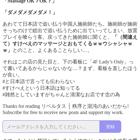
「Massage OK？OK？」
「ダメダメダメダメ！」
あわてて日本語で追い払う中国人施術師たち。施術師が施術
そっちのけで総出で追い払うために出ていってしまい、放置
プレイを喰らう客。戻ってきた施術師に聞くと、
「（間違え
て）すけべえのマッサージとおもてくるｗｗウシャシャｗ
ｗ」
とのこと。よくあることらしい…。
それはこの店の見た目と、下の看板に「4F Lady’s Only」っ
て書いてあるからじゃないかな…？まず、看板を直したほう
が良い。
#と日本語で言っても伝わらない
#すけべえという日本語は知ってる
#雑然としていますがちゃんと清潔なお店です念の為
Thanks for reading リベルタス │ 秩序と混沌のあいだから!
Subscribe for free to receive new posts and support my work.
登録