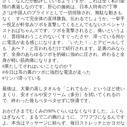
さて、なんだか酷評しているようですが、これは全て私の愛
情の裏返しなのです。肝心の施術は、日本人特有の”丁寧
さ”は中国人のプライドとして一切排除され、無駄な動きも
なく、すべて完全体の直球勝負。伝わるでしょうか。一挙手
一投足が軒並みツボを直撃してくるとんでもないスペシャリ
ストおばちゃんズです。ツボを直撃されると、痛いというよ
り、普段味わうことのないくすぐったさや、滞っている何か
に電流が走る感じになります。「いたた！」とアピールして
も「あ〜？」と言われるだけで続行されます。足裏のみなら
ず、全身のあらゆるツボを的確に強めに圧され、終わると全
身が軽い筋肉痛になります。
#果たしてそれはいいことなのか？
#今日は耳の裏のツボに強烈な電流が走った
#リンパ滞っている
最後は、大量の蒸しタオルを「これでもか」というほど使い
まくり、安オイルや安クリーム（多分）を拭いてくれるの
で、終わった後もベタべタせずに快適です。
おかげさまでむくみの90%ぐらいはなくなりました。ふくら
はぎなんて、まるで二の腕のように、フワフワになるんです
よ。本当はマッサージに頼らず、毎日ストレッチとかヨガな