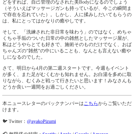
どをすれば、自己管理のなされた美Bodyになるのでしょう
（そういえばマッサージガンも持っているが、今この瞬間ま
で存在を忘れていた）。しかし、人に揉みしだいてもらうの
は、私にとってはかなりの癒やしです。
そして、「洗練された非日常を味わう」のではなく、めちゃ
くちゃ手垢のついた日常の中の雑然としたマッサージ屋が、
私はどうやらとても好きで、施術そのものだけでなく、おば
ちゃんズの”雑然”の中にいることも、なんとも言えない癒や
しになるのでした。
さて、明日から4月の第二週スタートです。今週もイベント
が多く、また足がむくむかも知れません。お白湯を多めに取
りながら、むくみと戦って行きたいと思います！みなさんも
どうか良い一週間をお過ごしください。
本ニュースレターのバックナンバーは
こちら
からご覧いただ
けます。
🐦 Twitter：
@ayakoPizumi