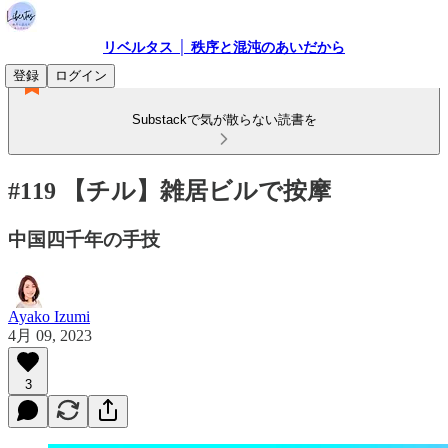
リベルタス │ 秩序と混沌のあいだから
登録
ログイン
Substackで気が散らない読書を
#119 【チル】雑居ビルで按摩
中国四千年の手技
Ayako Izumi
4月 09, 2023
3