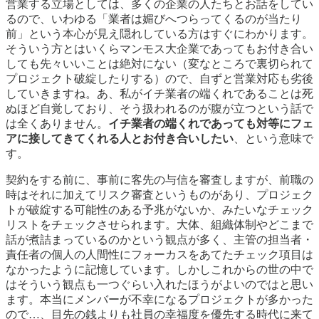
営業する立場としては、多くの企業の人たちとお話をしてい
るので、いわゆる「業者は媚びへつらってくるのが当たり
前」という本心が見え隠れしている方はすぐにわかります。
そういう方とはいくらマンモス大企業であってもお付き合い
しても先々いいことは絶対にない（変なところで裏切られて
プロジェクト破綻したりする）ので、自ずと営業対応も劣後
していきますね。あ、私がイチ業者の端くれであることは死
ぬほど自覚しており、そう扱われるのが腹が立つという話で
は全くありません。
イチ業者の端くれであっても対等にフェ
アに接してきてくれる人とお付き合いしたい
、という意味で
す。
契約をする前に、事前に客先の与信を審査しますが、前職の
時はそれに加えてリスク審査というものがあり、プロジェク
トが破綻する可能性のある予兆がないか、みたいなチェック
リストをチェックさせられます。大体、組織体制やどこまで
話が煮詰まっているのかという観点が多く、主管の担当者・
責任者の個人の人間性にフォーカスをあてたチェック項目は
なかったように記憶しています。しかしこれからの世の中で
はそういう観点も一つぐらい入れたほうがよいのではと思い
ます。本当にメンバーが不幸になるプロジェクトが多かった
ので…、目先の銭よりも社員の幸福度を優先する時代に来て