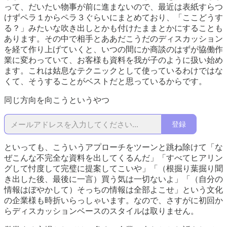
って、だいたい物事が前に進まないので、最近は表紙すらつ
けずペラ１からペラ３ぐらいにまとめており、「ここどうす
る？」みたいな吹き出しとかも付けたままとかにすることも
あります。その中で相手とああだこうだのディスカッション
を経て作り上げていくと、いつの間にか商談のはずが協働作
業に変わっていて、お客様も資料を我が子のように扱い始め
ます。これは姑息なテクニックとして使っているわけではな
くて、そうすることがベストだと思っているからです。
同じ方向を向こうというやつ
登録
といっても、こういうアプローチをツーンと跳ね除けて「な
ぜこんな不完全な資料を出してくるんだ」「すべてヒアリン
グして忖度して完璧に提案してこいや」「（根掘り葉掘り聞
き出した後、最後に一言）買う気は一切ないよ」「（自分の
情報はぼやかして）そっちの情報は全部よこせ」という文化
の企業様も時折いらっしゃいます。なので、さすがに初回か
らディスカッションベースのスタイルは取りません。