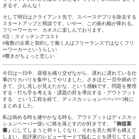
ぎるぞ、みんな！
そして明日はクライアント先で、スペースデブリを除去する
スタートアップと商談です。いやー、この振れ幅が痺れる。
フリーワーカー、カオスに楽しんでおります。
#注：スイッチングコスト
#複数の企業と契約して働く人はフリーランスではなくフリ
ーワーカーというらしい
#響きがちょっと悲しい
今日は一日中、昼寝を織り交ぜながら、遅れに遅れている仕
事のリカバリを集中してやりました。さきほど一旦中締めで
きて、少し兆しが見えたかな、という感触です。問題を整理
する・打ち手を考える・課題の肝を導出する・アウトプット
する という工程を経て、ディスカッションペーパー3枚に
まとめました。
私は病める時も健やかなる時も、アウトプットはディスカッ
ションペーパー扱いに格を落とすのが好きです。
「御提案
書」
にしてしまうと仰々しくなり、それを見た相手も構えて
しまい、批評家のレビューモードで臨むことを誘引してしま