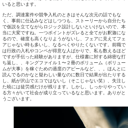
いると思います。
ただ、調達案件や競争入札のときはそんな次元の話でもな
く、事前に仕込みなどはしつつも、ストーリーから自分たち
で仮説を立てながらロジック設計しないといけないので、本
当に大変ですね。一つポイントがズレると全てがお釈迦にな
るので、確度も高くなりようがないし、フェアに見えてフェ
アじゃない時も多いし、なるべくやりたくないです。前職で
は行政の入札やコンペが得意な人ばかりで、私も数えるほど
ですが手伝った経験がありますが、仕様書に対する綿密な打
ち返し、、キングファイル１〜２冊のボリューム（ボリュー
ムが大事）を稼ぐための過度のアピールなど、、。ほんとに
読んでるのかなと疑わしい量なのに数日で結果が出たりする
し、紙が沢山でエコではないし（そこじゃない笑）、失注し
た暁には徒労感だけが残ります。しかし、しっかりやってい
る方々がいて社会が成り立っているなと思います。ありがと
うございます。