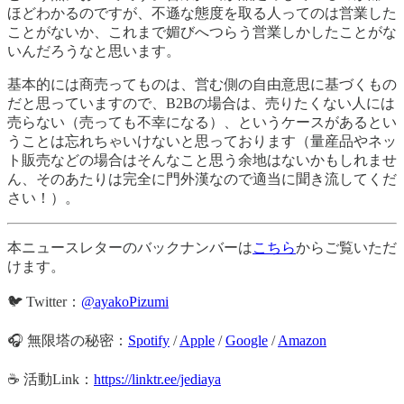
ほどわかるのですが、不遜な態度を取る人ってのは営業した
ことがないか、これまで媚びへつらう営業しかしたことがな
いんだろうなと思います。
基本的には商売ってものは、営む側の自由意思に基づくもの
だと思っていますので、B2Bの場合は、売りたくない人には
売らない（売っても不幸になる）、というケースがあるとい
うことは忘れちゃいけないと思っております（量産品やネッ
ト販売などの場合はそんなこと思う余地はないかもしれませ
ん、そのあたりは完全に門外漢なので適当に聞き流してくだ
さい！）。
本ニュースレターのバックナンバーは
こちら
からご覧いただ
けます。
🐦 Twitter：
@ayakoPizumi
🎧 無限塔の秘密：
Spotify
/
Apple
/
Google
/
Amazon
☕️ 活動Link：
https://linktr.ee/jediaya