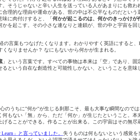
す。そうじゃないと辛い人生を送っている人があまりにも救わ
に合理的な理由や運命がある、世の中は不公平なものだという
意味に肉付けすると、「
何かが起こるのは、何かのきっかけが
何かを起こす。その小さな連なりと連鎖が、世の中と宇宙を回
葉もつなげたくなります。わかりやすく英語にすると、Everything is N
すくなりませんか？ なにもないから何かが生まれる。
蔵
」という言葉です。すべての事物は本来は「空」であり、固
せるという自在な創造性と可能性しかない、ということを意味
自分の心のうちに”何か”が生じる刹那こそ、最も大事な瞬間なの
く何もない「無」から、ただ「何か」が生じたということ。本
上げることができる。作ることが出来る。この宇宙はその無尽
r Learn」と言っていました。
失うものは何もないという感覚を
そう思えるんだ、という認識で済ませてはもったいない、と強