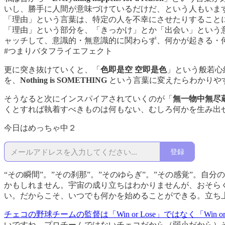
いし、勝手に人間が意味づけているだけだ、という人もいま
「理由」という言葉は、特定の人を不幸にさせたりすること
「理由」という部分を、「きっかけ」とか「出会い」という
ャッチして、意識的・無意識的に関わらず、何かが起きる・
#つまりバタフライエフェクト
更に突き抜けていくと、「
色即是空 空即是色
」という般若心経の言
を、
Nothing is SOMETHING
という言葉に変えたらわかりや
そうなると次にインスパイアされていくのが「
無一物中無尽
くとすれば執着すべきものは何もない、むしろ何かを生み出
今日はめっちゃ中２
登録
“その瞬間”。”その刹那”。”そのゆらぎ”。”その感覚”。
かもしれません。宇宙の成り立ちはわかりませんが、おそら
い。だからこそ、いつでも何かを始めることができる。立ち
チェコの野球チームの監督は「Win or Lose」ではなく「Win o
いですね。プロチームではないチェコだから（弱小だから）