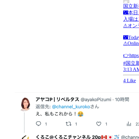
国立新
🌃本
入場は1
⚠オン
🌃Today
⚠Online
👉http
#国立新美術
3:13 AM
4 Like