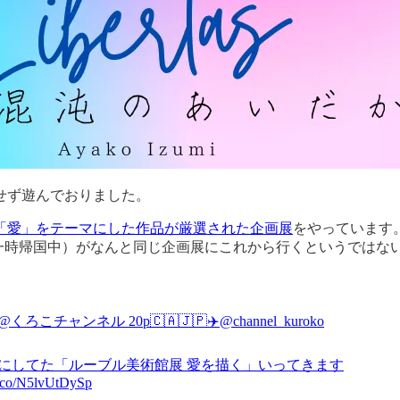
せず遊んでおりました。
「愛」をテーマにした作品が厳選された企画展
をやっています
ん（一時帰国中）がなんと同じ企画展にこれから行くというではな
くろこチャンネル 20p🇨🇦🇯🇵✈️
@channel_kuroko
にしてた「ルーブル美術館展 愛を描く」いってきます
/t.co/N5lvUtDySp