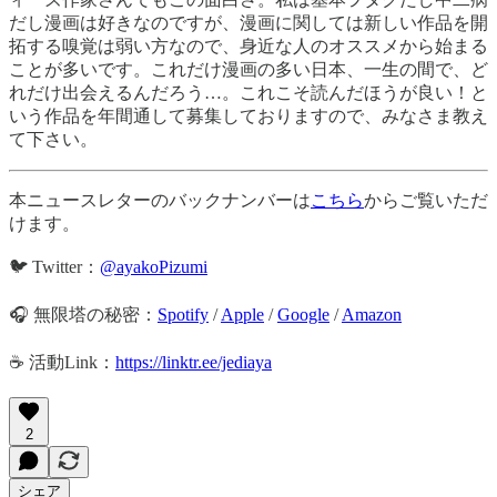
だし漫画は好きなのですが、漫画に関しては新しい作品を開
拓する嗅覚は弱い方なので、身近な人のオススメから始まる
ことが多いです。これだけ漫画の多い日本、一生の間で、ど
れだけ出会えるんだろう…。これこそ読んだほうが良い！と
いう作品を年間通して募集しておりますので、みなさま教え
て下さい。
本ニュースレターのバックナンバーは
こちら
からご覧いただ
けます。
🐦 Twitter：
@ayakoPizumi
🎧 無限塔の秘密：
Spotify
/
Apple
/
Google
/
Amazon
☕️ 活動Link：
https://linktr.ee/jediaya
2
シェア