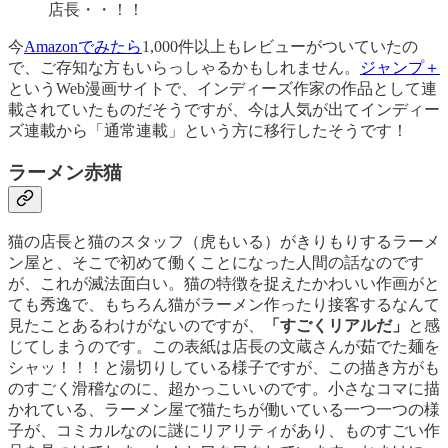
店長・・！！
今
Amazonでみたら
1,000件以上もレビューがついていたの
で、ご存知な方もいらっしゃるかもしれません。
ジャンプ＋
というWeb漫画サイトで、インディーズ作家の作品として連
載されていたものだそうですが、今は人気が出てインディー
ズ連載から「通常連載」という方に移行したそうです！
ラーメン赤猫
猫の店長と猫のスタッフ（虎もいる）がきりもりするラーメ
ン屋と、そこで初めて働くことになった人間の話なのです
が、これが滅法面白い。猫の特徴を捉えたかわいい作画がと
ても秀逸で、もちろん猫がラーメン作ったり接客するなんて
見たことあるわけがないのですが、
「すごくリアルだ」
と感
じてしまうのです。この表紙は店長の文蔵さんが茹でた麺を
シャッ！！！と湯切りしている様子ですが、この描き方がも
のすごく滑稽なのに、超かっこいいのです。小さなコマに描
かれている、ラーメン屋で猫たちが働いている一つ一つの様
子が、コミカルなのに謎にリアリティがあり、ものすごい作