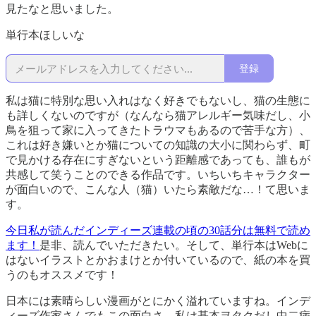
見たなと思いました。
単行本ほしいな
登録
私は猫に特別な思い入れはなく好きでもないし、猫の生態に
も詳しくないのですが（なんなら猫アレルギー気味だし、小
鳥を狙って家に入ってきたトラウマもあるので苦手な方）、
これは好き嫌いとか猫についての知識の大小に関わらず、町
で見かける存在にすぎないという距離感であっても、誰もが
共感して笑うことのできる作品です。いちいちキャラクター
が面白いので、こんな人（猫）いたら素敵だな…！て思いま
す。
今日私が読んだインディーズ連載の頃の30話分は無料で読め
ます！
是非、読んでいただきたい。そして、単行本はWebに
はないイラストとかおまけとか付いているので、紙の本を買
うのもオススメです！
日本には素晴らしい漫画がとにかく溢れていますね。インデ
ィーズ作家さんでもこの面白さ。私は基本ヲタクだし中二病