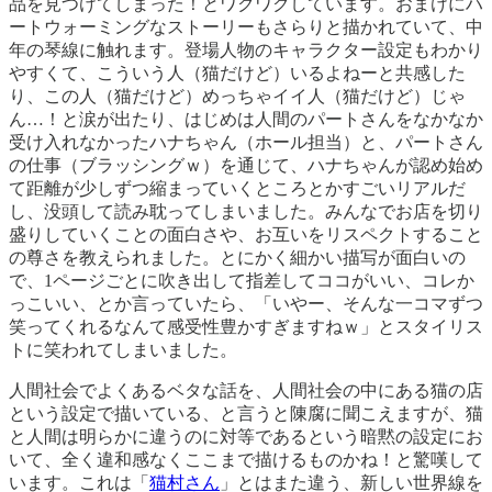
品を見つけてしまった！とワクワクしています。おまけにハ
ートウォーミングなストーリーもさらりと描かれていて、中
年の琴線に触れます。登場人物のキャラクター設定もわかり
やすくて、こういう人（猫だけど）いるよねーと共感した
り、この人（猫だけど）めっちゃイイ人（猫だけど）じゃ
ん…！と涙が出たり、はじめは人間のパートさんをなかなか
受け入れなかったハナちゃん（ホール担当）と、パートさん
の仕事（ブラッシングｗ）を通じて、ハナちゃんが認め始め
て距離が少しずつ縮まっていくところとかすごいリアルだ
し、没頭して読み耽ってしまいました。みんなでお店を切り
盛りしていくことの面白さや、お互いをリスペクトすること
の尊さを教えられました。とにかく細かい描写が面白いの
で、1ページごとに吹き出して指差してココがいい、コレか
っこいい、とか言っていたら、「いやー、そんな一コマずつ
笑ってくれるなんて感受性豊かすぎますねｗ」とスタイリス
トに笑われてしまいました。
人間社会でよくあるベタな話を、人間社会の中にある猫の店
という設定で描いている、と言うと陳腐に聞こえますが、猫
と人間は明らかに違うのに対等であるという暗黙の設定にお
いて、全く違和感なくここまで描けるものかね！と驚嘆して
います。これは「
猫村さん
」とはまた違う、新しい世界線を