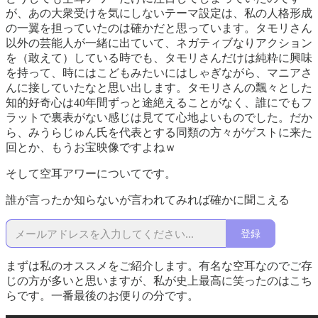
が、あの大衆受けを気にしないテーマ設定は、私の人格形成
の一翼を担っていたのは確かだと思っています。タモリさん
以外の芸能人が一緒に出ていて、ネガティブなりアクション
を（敢えて）している時でも、タモリさんだけは純粋に興味
を持って、時にはこどもみたいにはしゃぎながら、マニアさ
んに接していたなと思い出します。タモリさんの飄々とした
知的好奇心は40年間ずっと途絶えることがなく、誰にでもフ
ラットで裏表がない感じは見てて心地よいものでした。だか
ら、みうらじゅん氏を代表とする同類の方々がゲストに来た
回とか、もうお宝映像ですよねｗ
そして空耳アワーについてです。
誰が言ったか知らないが言われてみれば確かに聞こえる
登録
まずは私のオススメをご紹介します。有名な空耳なのでご存
じの方が多いと思いますが、私が史上最高に笑ったのはこち
らです。一番最後のお便りの分です。