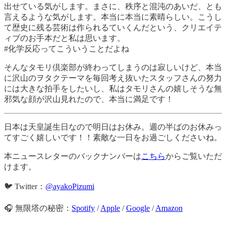
出せている気がします。まさに、秩序と混沌のあいだ、とも
言えるような気がします。本当に本当に素晴らしい。こうし
て歴史に残る芸術は作られるていくんだという、クリエイテ
ィブのお手本だと私は思います。
#化学反応ってこういうことだよね
そんなタモリ倶楽部が終わってしまうのは寂しいけど、本当
に沢山のヲタクテーマを毎回考え抜いたスタッフさんの努力
には大きな拍手をしたいし、私はタモリさんの嬉しそうな無
邪気な顔が沢山見れたので、本当に満足です！
日本は天皇誕生日なので明日はお休み。週の半ばのお休みっ
てすごく嬉しいです！！素敵な一日をお過ごしくださいね。
本ニュースレターのバックナンバーは
こちら
からご覧いただ
けます。
🐦 Twitter：
@ayakoPizumi
🎧 無限塔の秘密：
Spotify
/
Apple
/
Google
/
Amazon