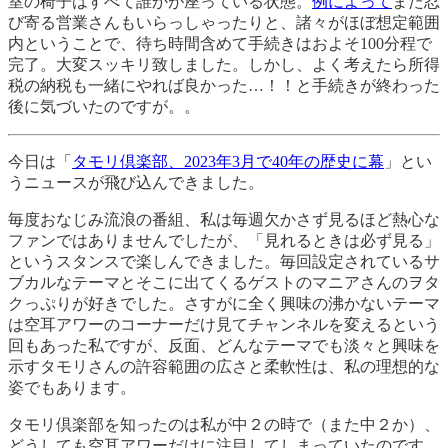
室の椅子はすべて誰かが座っている状態。
例によって
また忍
び寄る営業さんもいらっしゃったりと、諸々がほぼ想定範囲
内ということで、待ち時間含めて手続きはおよそ100分程で
完了。大変スッキリ致しました。しかし、よく考えたら所得
税の納税も一緒にやれば良かった…！！と手続きが終わった
後に気づいたのですが。。
今日は「
タモリ倶楽部、2023年3月で40年の歴史に幕
」とい
うニュースが飛び込んできました。
毎度おなじみ流浪の番組、私は毎週欠かさず見るほど熱心な
ファンではありませんでしたが、「見れるときは必ず見る」
というスタンスで楽しんできました。毎回設定されているサ
ブカルなテーマとそこに出てくるゲストのマニアさんのヲタ
クっぷりが好きでした。さすがに全く興味の沸かないテーマ
は空耳アワーのコーナーだけ見てチャンネルを変えるという
回もあった私ですが、反面、どんなテーマでも淡々と興味を
示すタモリさんの許容範囲の広さと柔軟性は、私の理想的な
姿でもあります。
タモリ倶楽部を知ったのは私が中２の時で（また中２か）、
どうしても空耳アワーだけに注目してしまっていたのです