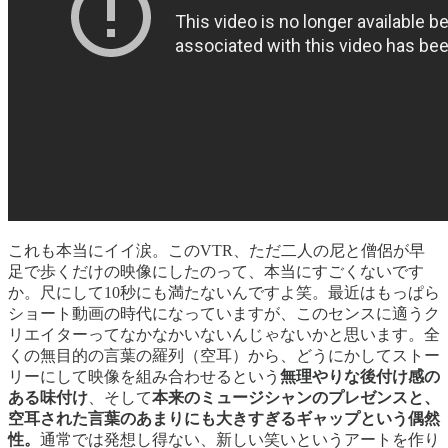
これも本当にイイ涙。このVTR、ただ二人の尼と僧侶が早
足で歩くだけの映像にしたのって、本当にすごくないです
か。尺にして10秒にも満たないんですよ笑。最近はもっぱら
ショート動画の時代になっていますが、このセンスに適うク
リエイターってなかなかいないんじゃないかと思います。全
くの無目的の言葉の羅列（空耳）から、どうにかしてストー
リーにして映像を組み合わせるという
無理やりな後付け感の
ある味付け
、そして
本来のミュージシャンのプレゼンスと、
空耳された言葉のあまりにも大きすぎるギャップという偶然
性。
通常では発想し得ない、新しい笑いというアートを作り