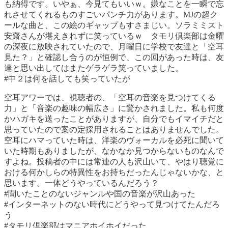
も納得です。いやぁ、今見てもいいｗ。嫌なことを一瞬で忘
れさせてくれるものすごいパンチ力があります。MJの超ク
ールな曲と、この絵のギャップもすさまじい。ソラミミスト
安齋さんが堪えきれずに笑っているｗ タモリ倶楽部は金曜
の深夜に放映されていたので、月曜日に学校で友達と「空耳
見た？」と確認し合うのが恒例で、この回があった時は、友
達と思い出してはまたゲラゲラ笑っていました。
#中２は何を話しても笑っていたが
空耳アワーでは、視聴者の、「空耳の音楽を見つけてくる
力」と「音楽の趣味の幅広さ」に驚かされました。私も何度
かハガキを送ったことがありますが、自分でもイマイチだと
思っていたので案の定採用されることはありませんでした。
空耳にハマっていた時は、洋楽のヴォーカルを必死に聞いて
いた時期もありましたが、なかなか見つからないものなんで
すよね。投稿者の中には常連の人も沢山いて、やはり聴覚に
おける何かしらの特異性をお持ちだったんじゃないかな、と
思います。一体どうやっているんだろう？
#聞いたことのないジャンルや国の音楽が沢山あった
#インターネットのない時代にどうやって見つけてたんだろ
う
#タモリ倶楽部はマニアホイホイだった