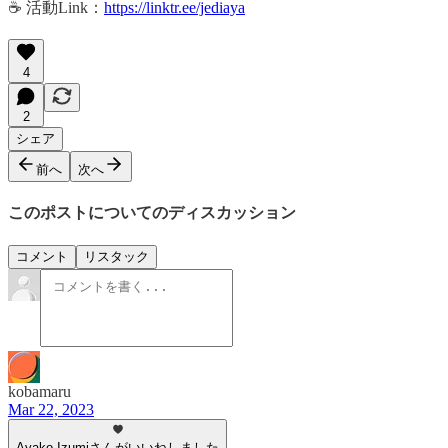
☕️ 活動Link：
https://linktr.ee/jediaya
4
2
シェア
前へ
次へ
このポストについてのディスカッション
コメント
リスタック
kobamaru
Mar 22, 2023
Ayako Izumiさんがいいねしました