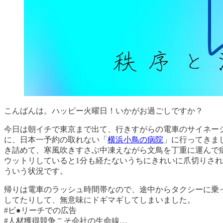
こんばんは。ハッピー火曜日！いかがお過ごしですか？
今日は朝イチで東京まで出て、行きすがらの電車のサイネー
に、日本一予約の取れない「
横浜小鳥の病院
」に行ってきま
き詰めて、寒風吹きすさぶ中凍えながら文鳥を丁重に運んで
ウットリしていると1分も経たないうちにきれいに爪切りさ
ういう状況です。
帰りは電車のラッシュ時間帯なので、途中からタクシーに乗
してたりして、無意味にドギマギしてしまいました。
#ビ●リーチでの広告
#人材獲得競争こそ会社の生命線…