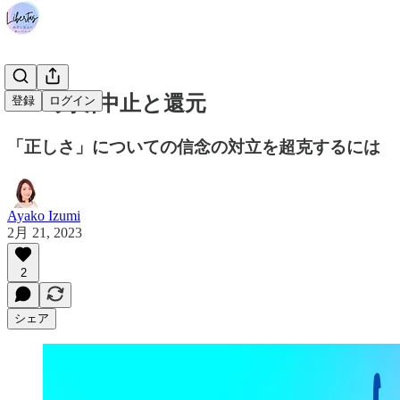
#072 判断中止と還元
登録
ログイン
「正しさ」についての信念の対立を超克するには
Ayako Izumi
2月 21, 2023
2
シェア