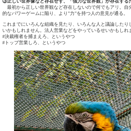
③正しい世界像など存在せず、「強力な世界観」が存在する
最初から正しい世界観など存在しないので何でもアリ。自分
的なパワーゲームに陥り、より”力”を持つ人の意見が通る。
これまでにいろんな組織を見たり、いろんな人と議論したり
いかもしれません。法人営業などをやっているせいかもしれ
#決裁権者を捕まえろ、というやつ
#トップ営業しろ、というやつ