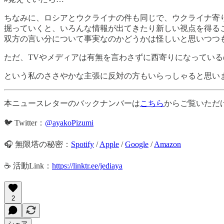
ちなみに、ロシアとウクライナの件も同じで、ウクライナ寄
掘っていくと、いろんな情報が出てきたり新しい視点を得る
双方の言い分について事実なのかどうかは怪しいと思いつつ
ただ、TVやメディアは有無を言わさずに西寄りになってい
という私のささやかな主張に反対の方もいらっしゃると思い
本ニュースレターのバックナンバーは
こちら
からご覧いただ
🐦 Twitter：
@ayakoPizumi
🎧 無限塔の秘密：
Spotify
/
Apple
/
Google
/
Amazon
☕️ 活動Link：
https://linktr.ee/jediaya
2
シェア