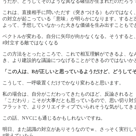
うだが、どうしてそのような異なる確信が生まれたのだろう
これは、直接相手に問いただす（突きつける）ものではなく
の対立が起こっている「意味」が明らかになります。すると
よって、予想していなかった大きな価値を生み出すこともで
ベクトルが変わる。自分に矢印が向かなくなる。そうすると
#対立する敵ではなくなる
この方法をとったところで、これで相互理解ができるよ、な
き、より建設的な議論につなげることができるのではないか
「この人は、Bが正しいと思っているようだけど、どうして
こうして、一呼吸置くだけでかなり変わると思います。
私の場合は、自分がこだわってきたものほど、反論されると
「こだわり」こそが大事だとも思っているので、思い切り対
フラットで、よりクリエイティブでいられそうな気がしてき
この話、NVCにも通じるかもしれないですね。
明日、また認識の対立がありそうなのでｗ、さっそく実行し
#覚えていたら…