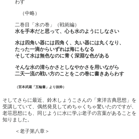
わす
（中略）
二巻目「水の巻」（戦術編）
水を手本だと思って、心も水のようにしなさい
水は四角い器には四角く、丸い器には丸くなり、
たった一滴からいずれは海にもなる
そして水は無色なのに青く深淵な色がある
そんな水の清らかさとしなやかさを用いながら
二天一流の戦い方のことをこの巻に書きあらわす
（宮本武蔵「五輪書」より抜粋）
そしてさらに最近、鈴木しょうこさんの「東洋古典思想」を
受講していて、偶然発見してめちゃくちゃ驚いたのですが、
老荘思想にも、同じように水に学ぶ老子の言葉があることを
知りました。
＜老子第八章＞