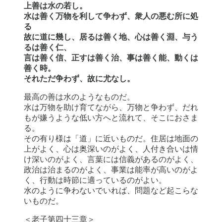
上善は水の若し。
水は善く万物を利して争わず、衆人の悪む所に処
る
故に道に幾し、居るは善く地、心は善く淵、与う
るは善く仁、
言は善く信、正すは善く治、事は善く能、動くは
善く時。
それただ争わず、故に尤なし。
最高の善は水のようなものだ。
水は万物を助け育てながら、万物と争わず、だれ
もが嫌うような低い方へと流れて、そこにおさま
る。
その有り様は「道」に近いものだ。住居は地面の
上がよく、心は奥深いのがよく、人付き合いは情
け深いのがよく、言葉には信義があるのがよく、
政治は治まるのがよく、事業は能率が高いのがよ
く、行動は時節に適っているのがよい。
水のように争わないでいれば、問題など起こらな
いものだ。
＜老子第四十三章＞