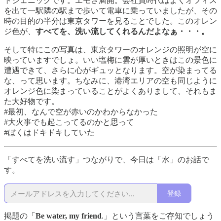
トジェニックです。エモさ満開。会社員時代はよくオフィス
を出て一駅隣の駅まで歩いて電車に乗っていましたが、その
時の目的の半分は東京タワーを見ることでした。このオレン
ジ色が、
すべてを、洗い流してくれるんだよなぁ・・・。
そして特にこの写真は、東京タワーのオレンジの照明が空に
映っていますでしょ。いい塩梅に雲が厚いときはこの景色に
遭遇できて、さらに心がギュッとなります。空が染まってる
な、って思います。ちなみに、港湾エリアの空も同じように
オレンジ色に染まっていることがよくありまして、それもま
た大好物です。
#最初、なんで空が赤いのかわからなかった
#大火事でも起こってるのかと思って
#ぼくはドキドキしていた
「すべてを洗い流す」つながりで、今日は「水」のお話で
す。
登録
掲題の「
Be water, my friend
.」という言葉をご存知でしょう