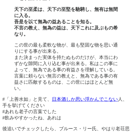
天下の至柔は、天下の至堅を馳騁し、無有は無間
に入る。
吾是を以て無為の益あることを知る。
不言の教え、無為の益は、天下これに及ぶもの希
なり。
この世の最も柔軟な物が、最も堅固な物を思い通
りにする事が出来る。
また決まった実体を持たぬものだけが、本当にわ
ずかな隙間に入り込む事が出来る。私はこの事に
よって、無為である事の有益さを理解している。
言葉に頼らない無言の教えと、無為である事の有
益さに匹敵するものは、この世にはほとんど無
い。
#「上善水如」と見て、
日本酒しか思い浮かんでこない
人、
手を挙げてください
#あれも老子の言葉でした
#飲みやすかったね、あれは
後追いでチェックしたら、ブルース・リー氏、やはり老荘思