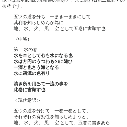
以下は宮本武蔵の五輪書の冒頭と、水に関わる第二章部分の
抜粋です。
五ツの道を分ち 一まき一まきにして
其利を知らしめんが為に
地、 水、 火、 風、 空 として五巻に書顕す也
（中略）
第二 水の巻
水を本として心も水になる也
水は方円のうつわものに随ひ
一滴と也さう海となる
水に碧潭の色有り
清き所を用ゐて一流の事を
此巻に書顕す也
＜現代意訳＞
五つの道を分けて、一巻一巻として、
それぞれの有効性を知らしめようと、
地、 水、 火、 風、 空 として、五巻に書きあら