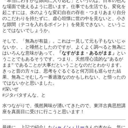
「本当にわずかな隙間に入り込む」というのは、日常の色ん
な場面で使えるように思います。仕事でも生活でも、変化を
起こすには、水のような変幻自在の存在・つまりあまり自分
のこだわりを持たずに、虚心坦懐に世の中を見ないと、小さ
な隙間（テコを入れるポイント）を発見できない、というこ
とではないでしょうか。
そして、「無為が有益」。これは一見して元も子もないじゃ
ないか、、と唖然としたのですが、よくよく調べると無為に
はいろんな意味があって、
「なすがまま・あるがまま」
とい
うことでもあるそうです。つまり、天然理心流的な”あるが
まま” であることが大事だということなのだとわかります。
きっと昔の方々は、思考をぐるぐると何万回も巡らせた結
果、無為こそむしろ一番過激なのかもしれない、と悟ったの
ではないかと思いました。
#深いぜ
#ジタバタすんな、と
水つながりで、俄然興味が湧いてきたので、東洋古典思想講
座を真面目に受けに行こうと思います！
最後に、上記で紹介した
シャノン・リー
さんの本から、気に