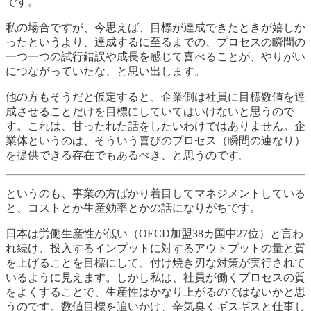
です。
私の場合ですが、今思えば、目標が達成できたときが嬉しか
ったというより、達成するに至るまでの、プロセスの瞬間の
一つ一つの試行錯誤や成長を感じて喜べることが、やりがい
につながっていたな、と思い出します。
他の方もそうだと仮定すると、企業側は社員に目標数値を達
成させることだけを目標にしていてはいけないと思うので
す。これは、甘ったれた話をしたいわけではありません。企
業体というのは、そういう喜びのプロセス（瞬間の連なり）
を提供できる存在でもあるべき、と思うのです。
というのも、事業の方ばかり着目してマネジメントしている
と、コストとか生産効率とかの話になりがちです。
日本は労働生産性が低い（OECD加盟38カ国中27位）と言わ
れ続け、投入するインプットに対するアウトプットの量と質
を上げることを目標にして、付け焼き刃な対策が実行されて
いるように見えます。しかし私は、社員が働くプロセスの質
をよくすることで、生産性はかなり上がるのではないかと思
うのです。数値目標を追いかけ、辛気臭くギスギスと仕事し