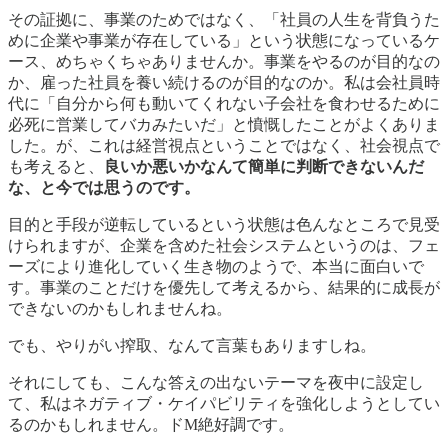
その証拠に、事業のためではなく、「社員の人生を背負うた
めに企業や事業が存在している」という状態になっているケ
ース、めちゃくちゃありませんか。事業をやるのが目的なの
か、雇った社員を養い続けるのが目的なのか。私は会社員時
代に「自分から何も動いてくれない子会社を食わせるために
必死に営業してバカみたいだ」と憤慨したことがよくありま
した。が、これは経営視点ということではなく、社会視点で
も考えると、
良いか悪いかなんて簡単に判断できないんだ
な、と今では思うのです。
目的と手段が逆転しているという状態は色んなところで見受
けられますが、企業を含めた社会システムというのは、フェ
ーズにより進化していく生き物のようで、本当に面白いで
す。事業のことだけを優先して考えるから、結果的に成長が
できないのかもしれませんね。
でも、やりがい搾取、なんて言葉もありますしね。
それにしても、こんな答えの出ないテーマを夜中に設定し
て、私はネガティブ・ケイパビリティを強化しようとしてい
るのかもしれません。ドM絶好調です。