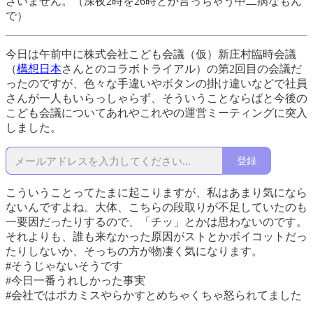
ざいません。（深夜2時を26時とか言っちゃう中二病なもん
で）
今日は午前中に株式会社こども会議（仮）新庄村臨時会議
（
構想日本
さんとのコラボトライアル）の第2回目の会議だ
ったのですが、色々な手違いやボタンの掛け違いなどで社員
さんが一人もいらっしゃらず、そういうことならばと今後の
こども会議についてあれやこれやの運営ミーティングに突入
しました。
登録
こういうことってたまに起こりますが、私はあまり気になら
ないんですよね。大体、こちらの段取りが不足していたのも
一要因だったりするので、「チッ」とかは思わないのです。
それよりも、誰も来なかった原因がストとかボイコットだっ
たりしないか、そっちの方が物凄く気になります。
#そうじゃないそうです
#今日一番うれしかった事実
#会社ではポカミスやらかすとめちゃくちゃ怒られてました