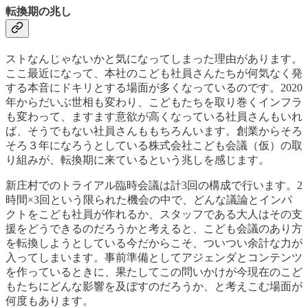
転換期の兆し
ストなんじゃないかと気になってしまった理由があります。
ここ最近になって、本社のこども社員さんたちが何気なく発
する本音にドキリとする場面が多くなっているのです。2020
年からだいぶ世相も変わり、こどもたちを取り巻くインフラ
も変わって、ますます意欲が高くなっている社員さんもいれ
ば、そうでもない社員さんももちろんいます。創業からそろ
そろ３年になろうとしている株式会社こども会議（仮）の取
り組みが、転換期に来ているという兆しを感じます。
新庄村でのトライアル臨時会議は計3回の構成で行います。2
時間×3回という限られた機会の中で、どんな議論とインパ
クトをこども社員が作れるか、スタッフである大人はその支
援をどうできるのだろうかと考えると、こども会議のあり方
を転換しようとしている今だからこそ、ついつい余計な力が
入ってしまいます。事前準備としてアジェンダとコンテンツ
を作っているときに、果たしてこの問いかけが今現在のこど
もたちにどんな影響を及ぼすのだろうか、と考えこむ場面が
何度もあります。