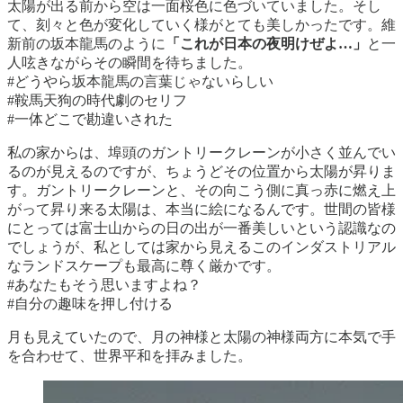
太陽が出る前から空は一面桜色に色づいていました。そし
て、刻々と色が変化していく様がとても美しかったです。維
新前の坂本龍馬のように
「これが日本の夜明けぜよ…」
と一
人呟きながらその瞬間を待ちました。
#どうやら坂本龍馬の言葉じゃないらしい
#鞍馬天狗の時代劇のセリフ
#一体どこで勘違いされた
私の家からは、埠頭のガントリークレーンが小さく並んでい
るのが見えるのですが、ちょうどその位置から太陽が昇りま
す。ガントリークレーンと、その向こう側に真っ赤に燃え上
がって昇り来る太陽は、本当に絵になるんです。世間の皆様
にとっては富士山からの日の出が一番美しいという認識なの
でしょうが、私としては家から見えるこのインダストリアル
なランドスケープも最高に尊く厳かです。
#あなたもそう思いますよね？
#自分の趣味を押し付ける
月も見えていたので、月の神様と太陽の神様両方に本気で手
を合わせて、世界平和を拝みました。