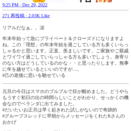
9:25 PM · Dec 29, 2022
271 再投稿
·
2.03K Like
リアルだなぁ。。涙
年末年始って急にプライベート＆クローズドになりますよ
ね。この「理想」の年末年始を過ごしている方も多くいらっ
しゃるかと思います。正直、羨ましいです。ご家族やご親戚
とワイワイ過ごしていらっしゃる方も多いでしょう。身寄り
のない方はどうしているのかな・・と思ったりします。無事
に年を越せているといいのですが…。
#己の老後に思いを馳せている
元旦の今日はスマホのブルブルで目が醒めました。どうやら
もうすぐ初日の出の時間らしいことがわかり、せっかくの機
会なのでベランダに出てみました。
#だいたいお正月は早く起きれた試しがないので奇跡的
#グループスレッドに早朝からメッセージをくれたRさんの
おかげ